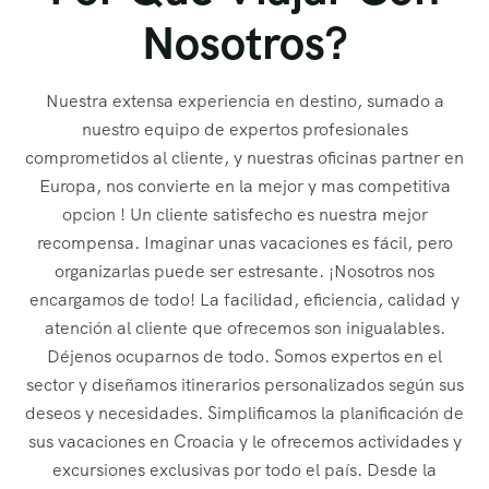
4
9
8
0
2
Nosotros?
7
3
8
9
1
Nuestra extensa experiencia en destino, sumado a
0
nuestro equipo de expertos profesionales
8
8
0
8
0
comprometidos al cliente, y nuestras oficinas partner en
3
Europa, nos convierte en la mejor y mas competitiva
2
8
opcion ! Un cliente satisfecho es nuestra mejor
1
7
9
6
recompensa. Imaginar unas vacaciones es fácil, pero
7
8
organizarlas puede ser estresante. ¡Nosotros nos
3
6
8
encargamos de todo! La facilidad, eficiencia, calidad y
9
1
7
atención al cliente que ofrecemos son inigualables.
4
6
7
Déjenos ocuparnos de todo. Somos expertos en el
2
sector y diseñamos itinerarios personalizados según sus
6
7
deseos y necesidades. Simplificamos la planificación de
6
5
6
0
5
sus vacaciones en Croacia y le ofrecemos actividades y
excursiones exclusivas por todo el país. Desde la