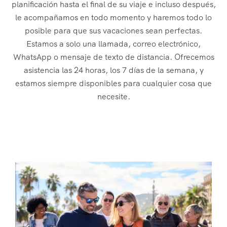
0
7
7
4
5
planificación hasta el final de su viaje e incluso después,
3
8
5
7
le acompañamos en todo momento y haremos todo lo
8
3
4
posible para que sus vacaciones sean perfectas.
7
1
Estamos a solo una llamada, correo electrónico,
9
7
0
2
3
WhatsApp o mensaje de texto de distancia. Ofrecemos
0
4
asistencia las 24 horas, los 7 días de la semana, y
4
7
estamos siempre disponibles para cualquier cosa que
1
1
2
necesite.
4
7
8
7
2
1
1
7
0
3
7
4
0
0
1
3
7
7
5
9
9
4
6
0
2
6
7
8
8