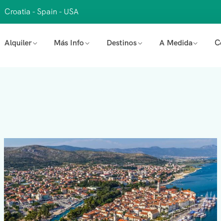
Croatia - Spain - USA
Alquiler
Más Info
Destinos
A Medida
C