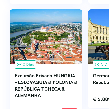
13 Dias
13 Di
Excursão Privada HUNGRIA
German
– ESLOVÁQUIA & POLÔNIA &
Republi
REPÚBLICA TCHECA &
ALEMANHA
€
2.88