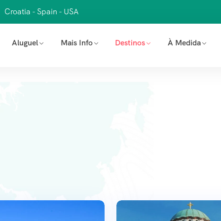
Croatia - Spain - USA
Aluguel
Mais Info
Destinos
À Medida