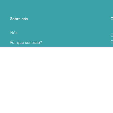
Sobre nós
C
Nós
O
C
Por que conosco?
C
Políticas de privacidade
Terms & Conditions