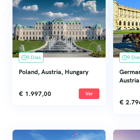
9 Dias
9 Dia
Poland, Austria, Hungary
German
Austri
€
1.997,00
Ver
€
2.79