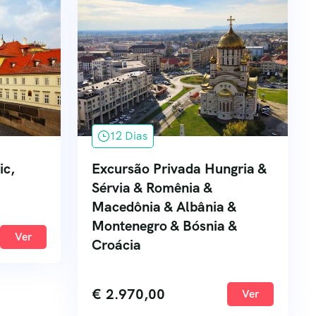
12 Dias
ic,
Excursão Privada Hungria &
Sérvia & Romênia &
Macedônia & Albânia &
Montenegro & Bósnia &
Ver
Croácia
€
2.970,00
Ver