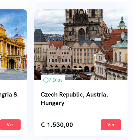
7 Dias
gria &
Czech Republic, Austria,
Hungary
€
1.530,00
Ver
Ver