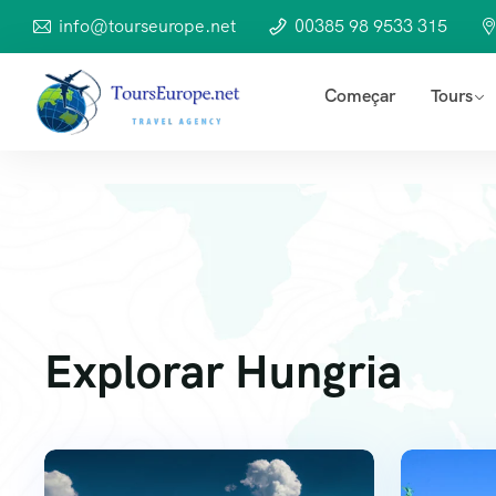
info@tourseurope.net
00385 98 9533 315
Começar
Tours
Explorar Hungria