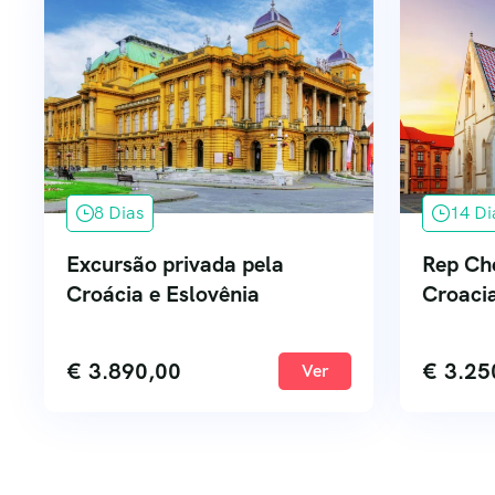
8 Dias
14 Di
Excursão privada pela
Rep Che
Croácia e Eslovênia
Croaci
€
3.890,00
€
3.25
Ver