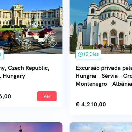
s
15 Dias
y, Czech Republic,
Excursão privada pel
a, Hungary
Hungria – Sérvia – Cr
Montenegro – Albâni
6,00
Ver
€
4.210,00