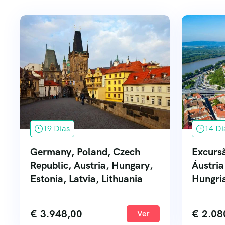
19 Dias
14 Di
Germany, Poland, Czech
Excursã
Republic, Austria, Hungary,
Áustria
Estonia, Latvia, Lithuania
Hungri
€
3.948,00
€
2.08
Ver