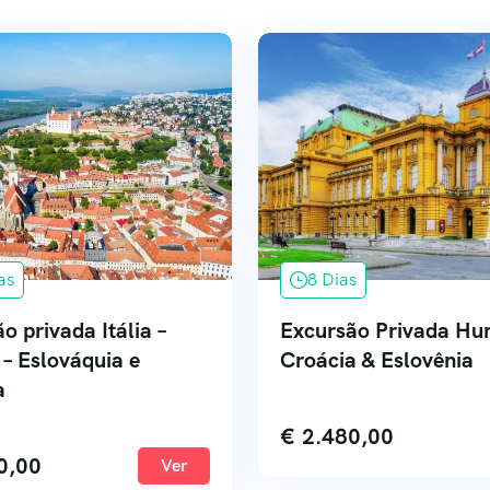
as
8 Dias
o privada Itália –
Excursão Privada Hun
 – Eslováquia e
Croácia & Eslovênia
a
€
2.480,00
0,00
Ver