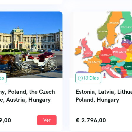
as
13 Dias
y, Poland, the Czech
Estonia, Latvia, Lithu
c, Austria, Hungary
Poland, Hungary
9,00
€
2.796,00
Ver