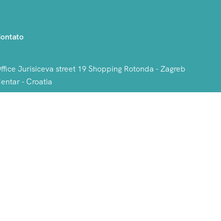
ontato
ffice Jurisiceva street 19 Shopping Rotonda - Zagreb
entar - Croatia
roatia, Spain, USA.
00385 98 9533 315
0034 643 208 920
info@tourseurope.net