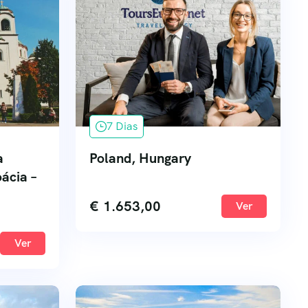
7 Dias
a
Poland, Hungary
oácia –
a
€
1.653,00
Ver
Ver