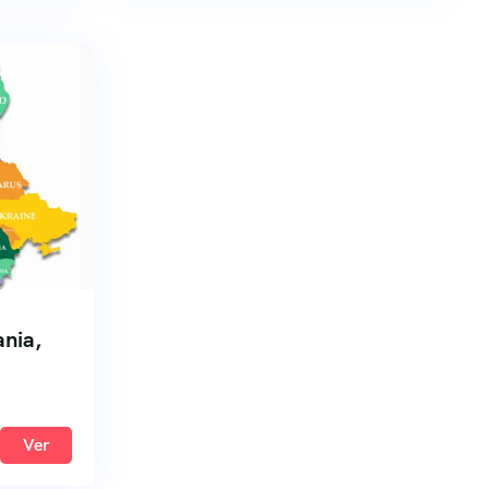
ania,
Ver