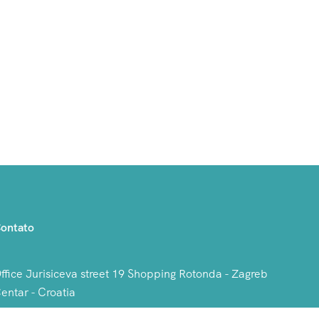
ontato
ffice Jurisiceva street 19 Shopping Rotonda - Zagreb
entar - Croatia
roatia, Spain, USA.