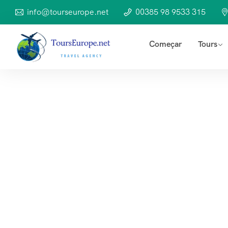
info@tourseurope.net
00385 98 9533 315
Começar
Tours