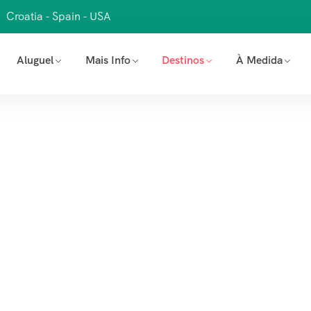
Croatia - Spain - USA
Aluguel
Mais Info
Destinos
À Medida