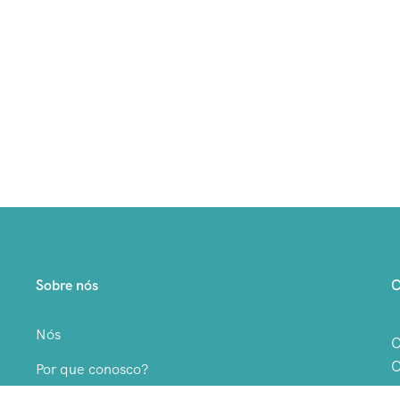
Sobre nós
C
Nós
O
C
Por que conosco?
C